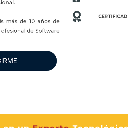
ional.
CERTIFICAD
is más de 10 años de
rofesional de Software
BIRME
e en un
Experto
Tecnológic