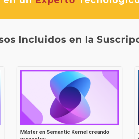
sos Incluidos en la Suscrip
Máster en Semantic Kernel creando
proyectos