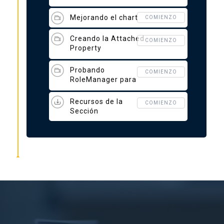
Mejorando el chart
COMIENZO
Creando la Attached
COMIENZO
Property
RoleManager
Probando
COMIENZO
RoleManager para
ocultar secciones del
Dashboard
Recursos de la
COMIENZO
Sección